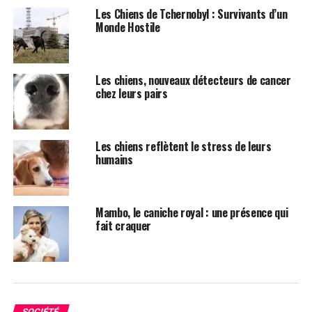
Les efforts de conservation, y compris des programmes
Les Chiens de Tchernobyl : Survivants d’un
tels que la fabrication de boîtes à kiwis pour les
Monde Hostile
protéger des chiens sauvages, ont été déployés pour
lutter contre ces menaces.
Les chiens, nouveaux détecteurs de cancer
Alors que la population nationale de kiwis a connu un
chez leurs pairs
déclin annuel de 2 %, des augmentations notables de
près de 10 % ont été observées dans certaines régions
grâce aux initiatives de conservation. Récemment, des
Les chiens reflètent le stress de leurs
kiwis sauvages ont donné naissance près de Wellington
humains
pour la première fois en plus de 150 ans, soulignant le
succès des projets de conservation dans la région. Des
organisations telles que Save the Kiwi et le
Mambo, le caniche royal : une présence qui
Département néo-zélandais de la conservation
fait craquer
travaillent en partenariat depuis 1991 pour préserver
l’espèce. Les écologistes restent optimistes, bien que les
kiwis brun connaissent une baisse de 2 à 3 % par an,
soulignant la nécessité continue de soutien pour éviter
une extinction potentielle dans les deux générations à
SOCIÉTÉ