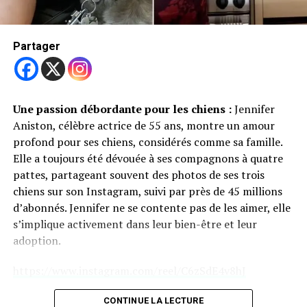
les animaux de compagnie. Bien que Russo n’ait pas été
reconnue coupable de cruauté envers les animaux, le cas
Trending
met en lumière les défis juridiques et moraux entourant
Partager
Parade canine d’Halloween
la question de l’euthanasie des animaux en fin de vie.
à NY
Partager
Une passion débordante pour les chiens :
Jennifer
Un Problème de Surpopulation dans les Refuges
Aniston, célèbre actrice de 55 ans, montre un amour
Les refuges pour animaux, souvent surpeuplés, n’ont
profond pour ses chiens, considérés comme sa famille.
pas toujours les ressources pour offrir suffisamment
Elle a toujours été dévouée à ses compagnons à quatre
d’exercice aux chiens. Une enquête de 2022 du Los
pattes, partageant souvent des photos de ses trois
Angeles Times a révélé que les chiens dans certains
chiens sur son Instagram, suivi par près de 45 millions
refuges de Los Angeles peuvent passer des semaines
d’abonnés. Jennifer ne se contente pas de les aimer, elle
sans être promenés. Ce manque d’exercice est déchirant
s’implique activement dans leur bien-être et leur
et souligne l’importance de l’adoption et de services
adoption.
comme les cafés pour chiens.
https://www.instagram.com/reel/C6zSdE4v8hJ
Pourquoi Louer un Chien ?
De maman de chiens à auteur pour enfants
CONTINUE LA LECTURE