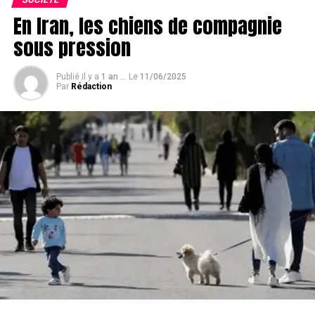
venir.
En Iran, les chiens de compagnie
sous pression
Publié il y a
1 an ...
Le
11/06/2025
Par
Rédaction
Voir également
: