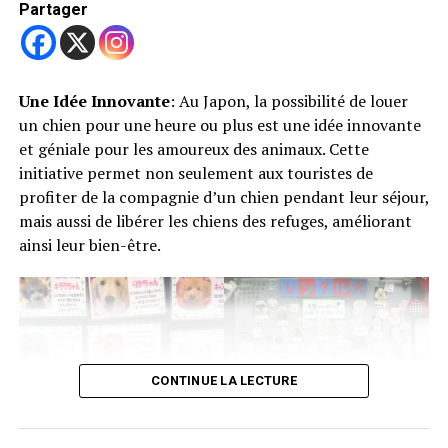
Trending
Partager
Le pape François a des
Arguments juridiques
inquiétudes sur les animaux
de compagnie
Russo a été accusée de cruauté envers les animaux. La loi
Une Idée Innovante
: Au Japon, la possibilité de louer
du Massachusetts stipule que pour établir cette
un chien pour une heure ou plus est une idée innovante
infraction, il faut prouver que l’accusé a «
et géniale pour les amoureux des animaux. Cette
volontairement » soumis l’animal à des souffrances
Partager
initiative permet non seulement aux touristes de
inutiles. La cour a déterminé que Russo n’avait pas
profiter de la compagnie d’un chien pendant leur séjour,
intentionnellement fait souffrir Tipper. Ses actions,
mais aussi de libérer les chiens des refuges, améliorant
bien que moralement discutables, ne répondaient pas
ainsi leur bien-être.
aux critères légaux de cruauté envers les animaux.
Débat moral et juridique
La décision a suscité un débat sur les obligations des
propriétaires d’animaux en fin de vie. Certains
CONTINUE LA LECTURE
vétérinaires et défenseurs des droits des animaux
soutiennent que les propriétaires doivent fournir des
soins appropriés, y compris l’euthanasie si nécessaire