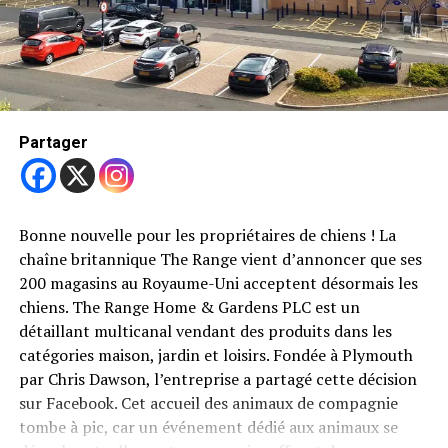
Trending
Devenu multi millionnaire
grâce au cartoon Paw
Patrol
Partager
Partager
Ces pratiques sont également liées à des services non
réglementés comme les cliniques de fertilité canine, qui
se multiplient au Royaume-Uni. Hemming, quant à lui,
Partager
Bonne nouvelle pour les propriétaires de chiens ! La
s’est vanté sur les réseaux sociaux de ses créations,
chaîne britannique The Range vient d’annoncer que ses
partageant des photos d’un chiot nommé « M. Pokadot
200 magasins au Royaume-Uni acceptent désormais les
», décrit comme le « premier et unique pokadot en
chiens. The Range Home & Gardens PLC est un
velours bigrope au monde ».
détaillant multicanal vendant des produits dans les
Des accusations graves et une enquête en cours
catégories maison, jardin et loisirs. Fondée à Plymouth
par Chris Dawson, l’entreprise a partagé cette décision
La BBC a mené une enquête sur les pratiques
sur Facebook. Cet accueil des animaux de compagnie
d’Hemming en janvier 2023, révélant que l’éleveur avait
tombe à pic, car un événement dédié aux animaux se
déjà créé des chiots génétiquement modifiés,