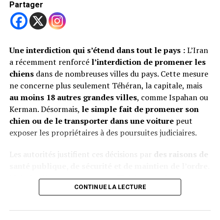
Partager
Une interdiction qui s’étend dans tout le pays :
L’Iran
a récemment renforcé
l’interdiction de promener les
chiens
dans de nombreuses villes du pays. Cette mesure
ne concerne plus seulement Téhéran, la capitale, mais
au moins 18 autres grandes villes
, comme Ispahan ou
Kerman. Désormais,
le simple fait de promener son
chien ou de le transporter dans une voiture
peut
exposer les propriétaires à des poursuites judiciaires.
Les autorités justifient ces décisions par
des raisons de
santé publique, de sécurité et de maintien de l’ordre
.
Partager
Mais derrière ces arguments officiels, se cache surtout
CONTINUE LA LECTURE
un rejet culturel et religieux
de la présence des chiens
dans l’espace public. Depuis la révolution islamique de
RELATED TOPICS:
CHIENS
NOUVELLE ZÉLANDE
1979, les chiens sont souvent perçus comme « impurs »