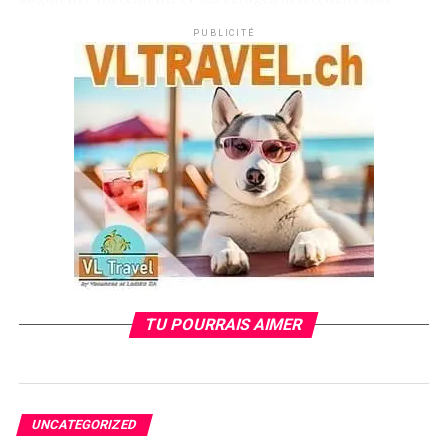
capacité maximale. Certains animaux sont retrouvés
PUBLICITÉ
seuls sur des aires d’autoroute, dans des parkings ou
encore dans des gares, laissés là par des familles partant
en vacances.
Une appli inspirée de Tinder pour relancer
l’adoption
Pour faire face à cette urgence et tenter de vider les
refuges, une idée innovante est née à Munich :
utiliser
le concept de Tinder
, célèbre application de
rencontres, pour aider à l’adoption de chiens et de
chats. Ce projet original s’appelle
“The Purrfect
Match”
, un jeu de mots sur “purr” (le ronronnement du
TU POURRAIS AIMER
chat en anglais) et “perfect match” (rencontre parfaite).
Trending
UNCATEGORIZED
Condamnation pour avoir