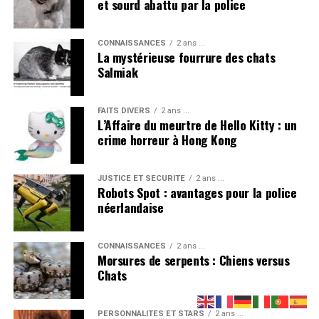
et sourd abattu par la police
CONNAISSANCES
2 ans ...
La mystérieuse fourrure des chats
Salmiak
Partager
FAITS DIVERS
2 ans ...
L’Affaire du meurtre de Hello Kitty : un
crime horreur à Hong Kong
Partager
JUSTICE ET SÉCURITÉ
2 ans ...
Robots Spot : avantages pour la police
néerlandaise
CONNAISSANCES
2 ans ...
Morsures de serpents : Chiens versus
Chats
PERSONNALITÉS ET STARS
2 ans ...