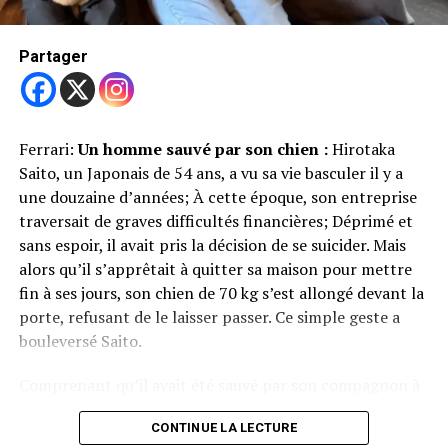
Jupiter Dog Beach : la plage préférée des chiens
Moley n’est pas seul : la reine possède également une
autre chienne,
Bluebell
, adoptée elle aussi. Quant à son
Partager
mari, le roi Charles, il est le maître de
Snuff
, un
Lagotto
Rédaction
Romagnolo
, une race italienne peu connue mais très
affectueuse.
Ferrari:
Un homme sauvé par son chien :
Hirotaka
Des réactions pleines de tendresse
Saito, un Japonais de 54 ans, a vu sa vie basculer il y a
une douzaine d’années; À cette époque, son entreprise
La photo de Camilla avec Moley a reçu une pluie de
traversait de graves difficultés financières; Déprimé et
commentaires positifs. Beaucoup ont salué ce moment
sans espoir, il avait pris la décision de se suicider. Mais
simple et sincère, soulignant à quel point la reine
alors qu’il s’apprêtait à quitter sa maison pour mettre
semble plus détendue et rayonnante lorsqu’elle est
fin à ses jours, son chien de 70 kg s’est allongé devant la
entourée de ses chiens. Certains internautes ont même
porte, refusant de le laisser passer. Ce simple geste a
déclaré qu’on « sentait dans son sourire qu’elle préfère
bouleversé Saito.
les chiens aux humains ».
Comprenant qu’il avait été sauvé par son compagnon à
Ce genre de moment rappelle que, même pour une
quatre pattes, Saito a changé de perspective. Il s’est
reine, les chiens restent des compagnons fidèles,
CONTINUE LA LECTURE
promis de consacrer le reste de sa vie à aider les chiens
capables d’apporter de la joie et du réconfort au