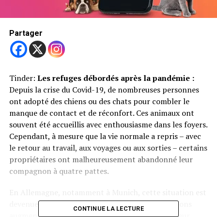
Partager
Tinder:
Les refuges débordés après la pandémie :
Depuis la crise du Covid-19, de nombreuses personnes
ont adopté des chiens ou des chats pour combler le
manque de contact et de réconfort. Ces animaux ont
souvent été accueillis avec enthousiasme dans les foyers.
Cependant, à mesure que la vie normale a repris – avec
le retour au travail, aux voyages ou aux sorties – certains
propriétaires ont malheureusement abandonné leur
compagnon à quatre pattes.
En Allemagne, notamment à Munich, cette situation est
devenue critique. Chaque été, le nombre d’abandons
CONTINUE LA LECTURE
augmente fortement, et les refuges atteignent leur