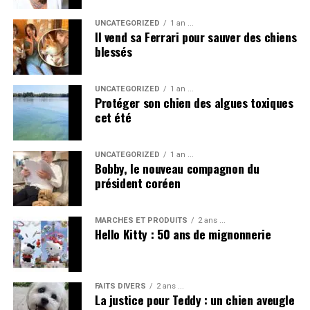
changement global dans les comportements. Protéger
UNCATEGORIZED
1 an ...
les chats, comme tous les animaux, passe par plus de
Il vend sa Ferrari pour sauver des chiens
respect, de vigilance et d’éducation
.
blessés
Singapour montre l’exemple avec une approche mêlant
UNCATEGORIZED
1 an ...
loi, prévention et compassion
, un modèle qui pourrait
Protéger son chien des algues toxiques
inspirer d’autres pays.
cet été
voir également
UNCATEGORIZED
1 an ...
Bobby, le nouveau compagnon du
président coréen
MARCHÉS ET PRODUITS
2 ans ...
Hello Kitty : 50 ans de mignonnerie
FAITS DIVERS
2 ans ...
La justice pour Teddy : un chien aveugle