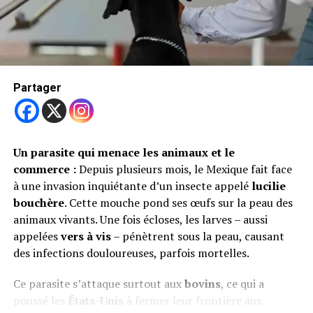
Trending
Même après disparition visible des algues, l’eau peut
île Thatch Caye : Un
rester dangereuse pendant
plusieurs semaines
. Si une
photographe sauve un chien
HAB a été signalée récemment,
évitez de laisser votre
affamé
chien s’approcher
de l’eau. Pour en être sûr, il faut des
tests d’analyse d’eau
réalisés par les autorités locales.
Partager
voir également
Symptômes d’un empoisonnement chez le chien
Un chien peut tomber malade
dans les minutes ou les
Un parasite qui menace les animaux et le
heures suivant l’exposition
. Soyez attentif aux signes
commerce :
Depuis plusieurs mois, le Mexique fait face
suivants :
à une invasion inquiétante d’un insecte appelé
lucilie
bouchère
. Cette mouche pond ses œufs sur la peau des
Vomissements ou diarrhée
animaux vivants. Une fois écloses, les larves – aussi
appelées
vers à vis
– pénètrent sous la peau, causant
Fatigue ou affaiblissement soudain
des infections douloureuses, parfois mortelles.
Difficulté à respirer, tremblements, crises
Ce parasite s’attaque surtout aux
bovins
, ce qui a
Gencives pâles, ventre gonflé, bave excessive
poussé les
États-Unis
à fermer leur frontière aux
Problèmes de coordination ou paralysie