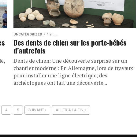
UNCATEGORIZED
1 an ...
es
Des dents de chien sur les porte-bébés
d’autrefois
de,
Dents de chien: Une découverte surprise sur un
chantier moderne : En Allemagne, lors de travaux
pour installer une ligne électrique, des
archéologues ont fait une découverte...
4
5
SUIVANT ›
ALLER À LA FIN »