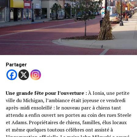
inutilisables, bloquent les récoltes et nuisent à
l’économie du pays. En 2024, les pertes économiques
liées aux mines dépassaient les 11 milliards de dollars de
Voir également
produit intérieur brut (PIB).
L’expérience bosniaque au service des autres
La Bosnie connaît bien ce fléau. Les cicatrices de la
guerre des années 1990 sont encore visibles, et environ
Partager
15 % de la population vit à proximité de terrains minés.
Là aussi, les chiens sont essentiels pour sécuriser les
lieux.
Une grande fête pour l’ouverture :
À Ionia, une petite
Kenan Muftic, expert depuis 27 ans, résume bien
ville du Michigan, l’ambiance était joyeuse ce vendredi
l’importance de leur travail :
après-midi ensoleillé : le nouveau parc à chiens tant
« Une mine trouvée, c’est une famille sauvée. »
attendu a enfin ouvert ses portes au coin des rues Steele
et Adams. Propriétaires de chiens, familles, élus locaux
Ces chiens courageux, fidèles et efficaces jouent un rôle
et même quelques toutous célèbres ont assisté à
silencieux mais crucial. Grâce à leur flair exceptionnel,