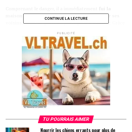
Comprenant le danger, il a immédiatement
fui la
maison avec le chien
et a commencé à
prévenir ses
CONTINUE LA LECTURE
voisins
, allant de porte en porte pour les alerter. Grâce
à cet acte rapide,
67 personnes ont pu fuir à temps
,
PUBLICITÉ
juste avant que
leurs maisons ne soient emportées
par un glissement de terrain provoqué par les pluies de
mousson. Ces familles ont trouvé refuge dans un temple
voisin, échappant ainsi à une tragédie certaine.
Trending
Des chiens encouragent la
lecture à la bibliothèque
Un drame évité grâce à l’instinct du chien
TU POURRAIS AIMER
Le chiot, adopté seulement quelques semaines plus tôt,
Nourrir les chiens errants pour plus de
a été salué par tous les survivants comme
le sauveur du