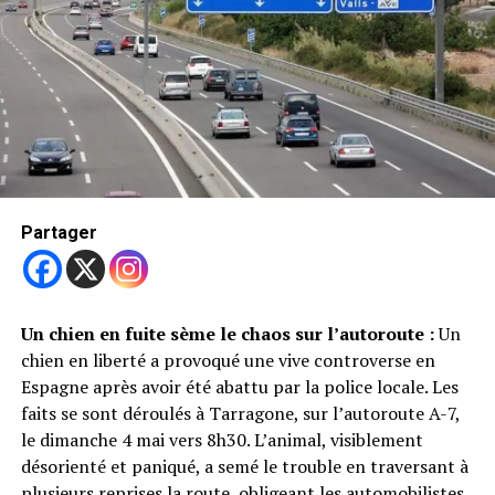
Face à cette situation préoccupante,
les habitants se
sentent abandonnés par la ville
. Malgré plusieurs
alertes et demandes d’entretien du parc,
les mauvaises
herbes continuent de pousser
, et leur présence
augmente. Un bénévole du quartier, actif sur Instagram
à travers le compte
Maria Hernandez Park Dog Run Pack
à Brooklyn, affirme que
les autorités ont été
Partager
prévenues
, mais
n’ont jamais procédé à un nettoyage
complet
.
Certaines personnes, comme Brendan Morrison, qui
Un chien en fuite sème le chaos sur l’autoroute :
Un
habite depuis trois ans à proximité du parc, soulignent
chien en liberté a provoqué une vive controverse en
un
manque d’information pour les nouveaux
Espagne après avoir été abattu par la police locale. Les
arrivants
. Il propose que la communauté elle-même
faits se sont déroulés à Tarragone, sur l’autoroute A-7,
s’organise pour
poser des panneaux d’avertissement
le dimanche 4 mai vers 8h30. L’animal, visiblement
Partager
et nettoyer les zones dangereuses
, en attendant que
désorienté et paniqué, a semé le trouble en traversant à
les services de la ville agissent.
plusieurs reprises la route, obligeant les automobilistes