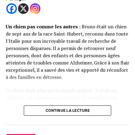
Un chien pas comme les autres :
Bruno était un chien
de sept ans de la race Saint-Hubert, reconnu dans toute
l’Italie pour son incroyable travail de recherche de
personnes disparues. Il a permis de retrouver neuf
Partager
personnes, dont des enfants et des personnes âgées
atteintes de troubles comme Alzheimer. Grâce à son flair
exceptionnel, il a sauvé des vies et apporté du réconfort
RELATED TOPICS:
INDE
SAUVETAGES
VILLAGE
à des familles en détresse.
SUIVANT
Ce chien était plus qu’un simple animal : il était un
Un chien douanier déjoue un trafic de drogue
collègue, un sauveteur et un héros. Il travaillait aux
À NE PAS MANQUER
côtés d’Arcangelo Caressa, un bénévole engagé dans la
Danger pour les chiens dans un parc de Brooklyn
CONTINUE LA LECTURE
protection animale à travers l’association ENDAS.
Ensemble, ils intervenaient dans des situations difficiles,
notamment contre les combats de chiens clandestins.
Rédaction