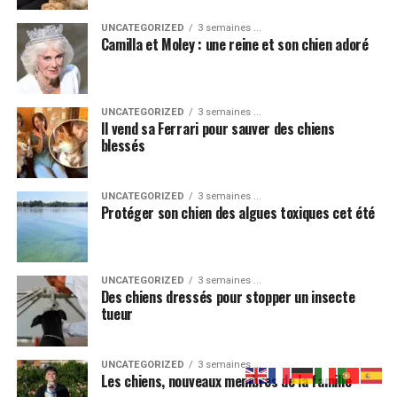
UNCATEGORIZED
3 semaines ...
Trending
Camilla et Moley : une reine et son chien adoré
Découvrez les chiots de la
Pat’Patrouille
UNCATEGORIZED
3 semaines ...
Partager
Il vend sa Ferrari pour sauver des chiens
Sa localisation est idéale : à côté de pistes cyclables et
blessés
de sentiers très fréquentés, ce qui permet aux
promeneurs de s’y arrêter facilement. Un parking en
UNCATEGORIZED
3 semaines ...
gravier est prévu juste à côté.
Protéger son chien des algues toxiques cet été
Un rêve devenu réalité
Ce parc représente l’aboutissement d’un projet qui a
UNCATEGORIZED
3 semaines ...
Des chiens dressés pour stopper un insecte
duré plus de dix ans. Les premières idées sont nées après
tueur
un sondage auprès des habitants. Malgré les difficultés
(budget dépassé, travaux retardés par des problèmes
techniques), la ville a tenu bon. Au total, le projet a
UNCATEGORIZED
3 semaines ...
Les chiens, nouveaux membres de la famille
coûté environ 460 000 dollars, financés en grande