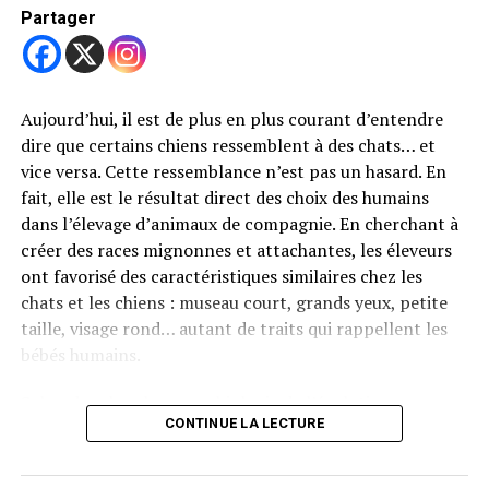
Partager
Des emplois supplémentaires pour gérer le suivi
Le Conseil d’État prévoit la création de
trois postes à
temps plein
pour appliquer les nouvelles règles.
Partager
Aujourd’hui, il est de plus en plus courant d’entendre
Aujourd’hui, moins d’un poste est dédié à la gestion des
dire que certains chiens ressemblent à des chats… et
affaires liées aux chiens, ce qui est insuffisant au vu de la
vice versa. Cette ressemblance n’est pas un hasard. En
hausse du nombre de chiens et d’incidents. Cette
fait, elle est le résultat direct des choix des humains
proposition a cependant été critiquée, même par ceux
dans l’élevage d’animaux de compagnie. En cherchant à
qui ont soutenu les motions, notamment à cause du
créer des races mignonnes et attachantes, les éleveurs
coût humain et financier
.
ont favorisé des caractéristiques similaires chez les
Un enjeu de sécurité et de responsabilité
chats et les chiens : museau court, grands yeux, petite
taille, visage rond… autant de traits qui rappellent les
La question de la
responsabilité des maîtres
est au
bébés humains.
cœur de cette réforme. Avoir un chien, c’est aussi en
assurer l’éducation, le comportement en société, et la
Selon des chercheurs en biologie de l’évolution, comme
sécurité autour de lui. Avec ces mesures, le Valais
CONTINUE LA LECTURE
Abby Drake de l’université Cornell, les animaux
souhaite mieux encadrer la détention canine pour
éviter
domestiques présentent beaucoup plus de diversité
les accidents
et
renforcer la cohabitation entre
dans la forme de leur crâne que les animaux sauvages. Et