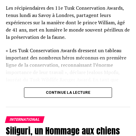
d’animaux perdus ou volés. Dirigée par Colin Butcher, un
Les récipiendaires des 11e Tusk Conservation Awards,
enquêteur expérimenté, l’UKPD utilise des stratégies
tenus lundi au Savoy à Londres, partagent leurs
avancées pour retrouver chats, chiens et autres
expériences sur la manière dont le prince William, âgé
animaux. Leur équipe comprend des spécialistes du
de 41 ans, met en lumière le monde souvent périlleux de
comportement animal, des experts en surveillance, et
la préservation de la faune.
même le seul chien de détection de chat au Royaume-
Uni.
« Les Tusk Conservation Awards dressent un tableau
important des nombreux héros méconnus en première
Trending
ligne de la conservation, reconnaissant l’énorme
Condamnation pour avoir
importance de leur travail », déclare Jealous Mpofu,
donné un coup de pied à un
lauréat du Tusk Wildlife Ranger Award. En tant que
chien policier
responsable du suivi de Painted Dog Conservation
CONTINUE LA LECTURE
(Chiens peints) au Zimbabwe, il ajoute : « Cela nous
encourage également sur le terrain à continuer notre
excellent travail de conservation pour les chiens peints
et d’autres espèces en général. »
INTERNATIONAL
Siliguri, un Hommage aux chiens