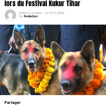
lors du Festival Kukur Tihar
Publié il y a
3 ans ...
Le
13/11/2023
Par
Rédaction
En
Australie
, Arthur & Co. Pet Detectives offre un
service complet de recherche et de sauvetage pour les
animaux perdus. Avec un taux de réussite d’environ 80
%, ils combinent des méthodes traditionnelles de
recherche avec l’utilisation de drones thermiques, de
caméras de suivi et de robots souterrains
télécommandés.
Partager