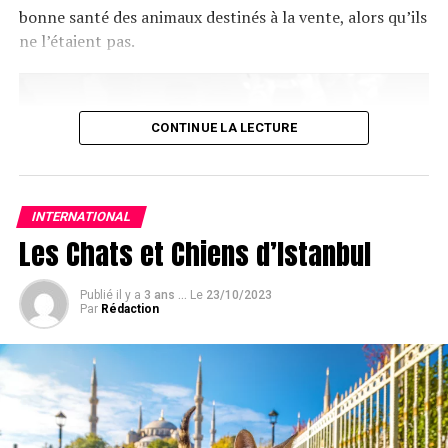
bonne santé des animaux destinés à la vente, alors qu’ils
photographe sauve un chien
ne l’étaient pas.
affamé
Partager
CONTINUE LA LECTURE
INTERNATIONAL
Les Chats et Chiens d’Istanbul
Publié il y a
3 ans ...
Le
23/10/2023
Par
Rédaction
Lors de 12 perquisitions menées dans des animaleries,
des fermes et des cliniques vétérinaires, la police a
découvert un total de 357 chiens et 51 chats. Cette
organisation criminelle était dirigée par Efrén A., un
chef de 36 ans, qui opérait à Barcelone, Madrid,