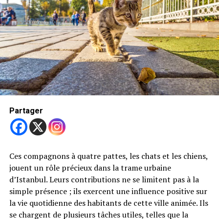
Andorre, ainsi qu’en Europe de l’Est, notamment en
Bulgarie, en Slovaquie et en Hongrie.
Action
1er et 2ème prix
Partager
L’enquête avait été initiée fin 2020 à la suite de
Ces compagnons à quatre pattes, les chats et les chiens,
constatations de manquements lors d’inspections
jouent un rôle précieux dans la trame urbaine
administratives menées par les techniciens du Service de
d’Istanbul. Leurs contributions ne se limitent pas à la
Protection des Animaux de la Mairie de Barcelone et de
simple présence ; ils exercent une influence positive sur
la Police Urbaine. Ces inspections avaient eu lieu dans un
la vie quotidienne des habitants de cette ville animée. Ils
établissement de vente d’animaux situé au centre de
se chargent de plusieurs tâches utiles, telles que la
Barcelone, où 33 chiens malades avaient été localisés.