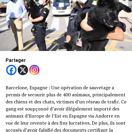
Partager
Trending
Les tiques en Australie :
Risques de paralysie
mortelle
En 2023, le concours a attiré un nombre
impressionnant de candidatures, avec un total de 1440
inscriptions provenant de plus de 50 pays, notamment
D’autres athlètes olympiques avaient suivi son exemple.
Partager
l’Australie, le Canada, la Chine et l’Allemagne. Les Dog
Cette vague d’adoption témoignait de la solidarité des
Photography Awards continuent de célébrer la beauté
athlètes olympiques envers les chiens errants de Sotchi
et la diversité des chiens à travers l’art de la
et de leur volonté de leur offrir un foyer chaleureux en
photographie, offrant une visibilité et une
dehors de la Russie. Les chiens qui avaient été décrits
Barcelone, Espagne : Une opération de sauvetage a
reconnaissance bien méritées aux photographes
comme potentiellement dangereux se révélaient être
permis de secourir plus de 400 animaux, principalement
talentueux du monde entier.
des animaux amicaux et intelligents qui avaient survécu
des chiens et des chats, victimes d’un réseau de trafic. Ce
dans des conditions difficiles.
gang est soupçonné d’avoir illégalement importé des
animaux d’Europe de l’Est en Espagne via Andorre en
Portrait et Paysage
1er et 2ème prix
vue de leur revente à des fins lucratives. De plus, ils sont
Trending
accusés d’avoir falsifié des documents certifiant la
île Thatch Caye : Un