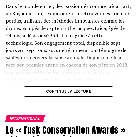
employés du refuge pour les protéger de l’euthanasie.
Dans le monde entier, des passionnés comme Erica Hart,
Cependant, un autre défi consiste à trouver des gardiens
au Royaume-Uni, se consacrent à retrouver des animaux
appropriés pour les chiens évacués.
perdus, utilisant des méthodes innovantes comme les
drones équipés de capteurs thermiques. Erica, âgée de
La Bouriatie n’est pas la seule région à adopter de telles
44 ans, a déjà sauvé 330 chiens grâce à cette
mesures ; l’Altaï et la région de Zabaikalsky ont
technologie. Son engagement total, disponible sept
également légiféré en faveur de l’euthanasie des
jours sur sept sans aucune rémunération, témoigne de
animaux sans abri, mettant en lumière les défis auxquels
sa dévotion envers la cause animale. Depuis qu’elle a
sont confrontés les défenseurs des droits des animaux
reçu son premier drone en cadeau de son père en 2018,
en Russie.
Erica utilise cette technologie avec succès pour
retrouver divers animaux, des chats aux émeus, en
Partager
passant par les personnes disparues en montagne.
CONTINUE LA LECTURE
INTERNATIONAL
Le « Tusk Conservation Awards »