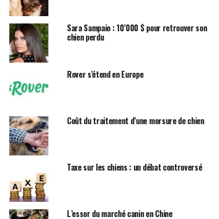
Portugal : 0,25 chien par personne
Sara Sampaio : 10’000 $ pour retrouver son
chien perdu
Hongrie : 0,21 chien par personne
Roumanie : 0,21 chien par personne
République tchèque : 0,21 chien par personne
Rover s’étend en Europe
Lituanie : 0,20 chien par personne
Espagne : 0,20 chien par personne
Coût du traitement d’une morsure de chien
Pologne : 0,20 chien par personne
Royaume-Uni : 0,19 chien par personne
Estonie : 0,18 chien par personne
Taxe sur les chiens : un débat controversé
Belgique : 0,17 chien par personne
Ces taux de possession de chiens par habitant peuvent
influencer la popularité de la possession d’animaux de
L’essor du marché canin en Chine
compagnie dans un pays et avoir un impact sur les