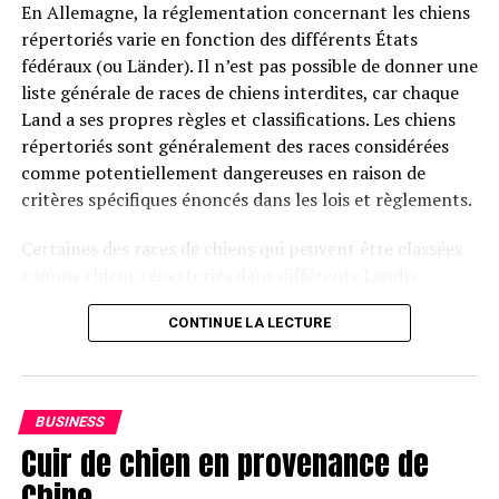
En Allemagne, la réglementation concernant les chiens
Trending
répertoriés varie en fonction des différents États
Le pape François a des
fédéraux (ou Länder). Il n’est pas possible de donner une
inquiétudes sur les animaux
liste générale de races de chiens interdites, car chaque
de compagnie
Land a ses propres règles et classifications. Les chiens
répertoriés sont généralement des races considérées
Dans une vidéo qui circule sur les réseaux sociaux, on
comme potentiellement dangereuses en raison de
peut voir le couronnement d’Alison en tant que Miss
critères spécifiques énoncés dans les lois et règlements.
Dallas, où Brady se voit également attribuer une petite
Partager
Certaines des races de chiens qui peuvent être classées
couronne en reconnaissance de son rôle crucial dans ce
comme chiens répertoriés dans différents Länder
parcours.
allemands comprennent, sans s’y limiter:
le Grand
CONTINUE LA LECTURE
danois, le Bouledogue américain, l’American Bully, le Pit
Bull Terrier américain, l’American Staffordshire Terrier, le
Chien de berger d’Anatolie, le Bandog, le Beauceron, le
Berger belge (Malinois), le Boerboel, le Bullmastiff, le
BUSINESS
Bull terrier, le Cane corso italien, le Bouledogue
Cuir de chien en provenance de
Catahoula, le Grand danois (Dogue allemand), le Berger
Chine
allemand, le Do Khyi (Dogue du Tibet), le Doberman, le