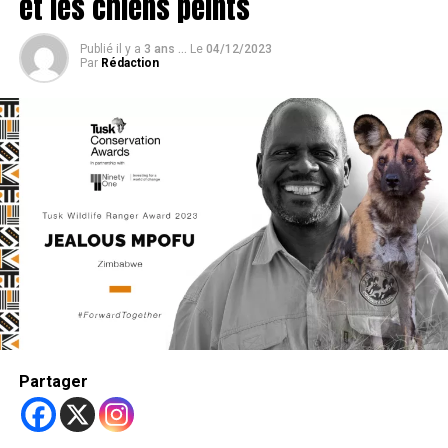
et les chiens peints
Publié il y a
3 ans ...
Le
04/12/2023
Par
Rédaction
Partager
Également au
Royaume-Uni
, l’UKPD (United Kingdom
Pet Detectives) est l’agence leader dans la récupération