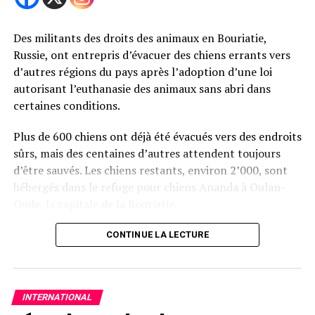
Des militants des droits des animaux en Bouriatie,
Russie, ont entrepris d’évacuer des chiens errants vers
d’autres régions du pays après l’adoption d’une loi
autorisant l’euthanasie des animaux sans abri dans
certaines conditions.
Plus de 600 chiens ont déjà été évacués vers des endroits
sûrs, mais des centaines d’autres attendent toujours
d’être sauvés. Les chiens restants, environ 2’000, sont
hébergés dans le refuge pour chiens Ananda à Oulan-
Oude, la capitale de la Bouriatie.
L’année précédente, le président Vladimir Poutine a
CONTINUE LA LECTURE
signé une loi permettant aux régions russes de fixer
leurs propres règles concernant le sort des animaux
sans abri, y compris l’euthanasie. En novembre, le
INTERNATIONAL
parlement de Bouriatie a adopté une loi autorisant