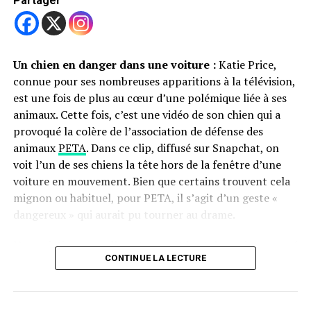
Partager
que celui avec certaines personnes.
D’autres stars aussi gaga de leurs chiens
Un chien en danger dans une voiture :
Katie Price,
Kevin Costner n’est pas seul dans cette passion.
connue pour ses nombreuses apparitions à la télévision,
Jennifer Aniston
, par exemple, est très engagée pour la
est une fois de plus au cœur d’une polémique liée à ses
cause animale. Elle vit avec trois chiens qu’elle adore et
animaux. Cette fois, c’est une vidéo de son chien qui a
qu’elle présente régulièrement sur ses réseaux sociaux.
Partager
provoqué la colère de l’association de défense des
Elle milite aussi activement pour la
protection des
animaux
PETA
. Dans ce clip, diffusé sur Snapchat, on
animaux abandonnés
, surtout en cas de catastrophe
voit l’un de ses chiens la tête hors de la fenêtre d’une
naturelle.
voiture en mouvement. Bien que certains trouvent cela
Demi Moore
, elle, va encore plus loin. Elle a déjà confié
mignon ou habituel, pour PETA, il s’agit d’un geste «
que ses chiens comptent
autant pour elle que sa
dangereux » qui aurait pu tourner au drame.
propre famille
, en dehors de ses enfants. Pour elle, ils
L’association rappelle qu’un arrêt brutal, un virage serré
sont une source de joie et de réconfort. Elle aime leur
CONTINUE LA LECTURE
ou même une distraction peuvent suffire à provoquer
amour
pur, sans jugement ni arrière-pensées
.
un accident grave pour un chien dans cette position. Le
Même
Paris Hilton
est connue pour avoir toujours un
risque qu’il saute ou tombe est réel. Pour PETA, cette
petit chien près d’elle, comme un accessoire, mais elle