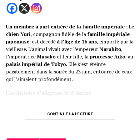
Un membre à part entière de la famille impériale :
Le
chien Yuri
, compagnon fidèle de la
famille impériale
japonaise
, est décédé
à l’âge de 16 ans
, emporté par la
Le rêve d’une succursale en Turquie
vieillesse. L’animal vivait avec l’empereur
Naruhito
,
l’impératrice
Masako
et leur fille, la
princesse Aiko
, au
Trending
palais impérial de Tokyo
. Elle s’est éteinte
Le chien de Musk et
paisiblement dans la soirée du 23 juin, entourée de ceux
Asteroid, l’ambassadeur
qui l’aimaient profondément.
Zéro-G
Une histoire d’adoption et d’amour
Colak a des rêves encore plus grands. Il prévoit d’ouvrir
Yuri n’était pas un chien de race noble, mais une
une succursale en Turquie d’ici 2025. Son engagement
chienne croisée au physique proche du Shiba Inu
,
CONTINUE LA LECTURE
envers le bien-être animal continue d’inspirer et de
sauvée toute jeune dans un
hôpital vétérinaire
. Elle
toucher des millions de personnes à travers le monde.
avait été
adoptée en 2009
, alors qu’elle n’avait que deux
mois. C’est
Aiko
, encore enfant, qui lui avait donné ce
Voir également
: