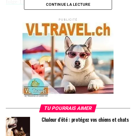
folge-1-985156
CONTINUE LA LECTURE
L’Homme derrière le surnom
PUBLICITÉ
Colak, âgé de 33 ans, avait initialement une carrière de
masseur sportif et bien-être, mais il a découvert sa
passion pour la santé animale en soignant son chien
bien-aimé. Après avoir sauvé Bones d’une maladie grave,
Colak a décidé de se consacrer à aider les animaux
souffrants. Son cabinet à Bochum, ouvert récemment,
est devenu un lieu de rétablissement pour de nombreux
animaux. Sa nouvelle émission RTL l’a propulsé au-
devant de la scène médiatique.
@boneshandsanimals
La reconnaissance publique
TU POURRAIS AIMER
Chaleur d’été : protégez vos chiens et chats
Trending
Annecy-le-Vieux : Un