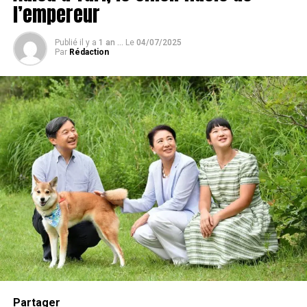
l’empereur
Publié il y a
1 an ...
Le
04/07/2025
Par
Rédaction
L’opinion des experts
Bien que la chiropractie et l’ostéopathie animale
suscitent des débats parmi les experts, l’approche de
Colak a trouvé un soutien auprès de nombreux
propriétaires d’animaux reconnaissants. Son taux de
réussite élevé et son engagement envers le bien-être
des animaux sont évidents dans chaque traitement qu’il
entreprend.
Partager