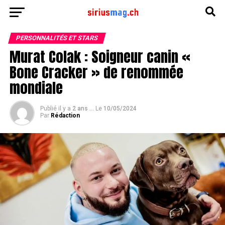
PERSONNALITÉS ET STARS
Murat Colak : Soigneur canin «
Bone Cracker » de renommée
mondiale
Publié il y a
2 ans ...
Le
10/05/2024
Par
Rédaction