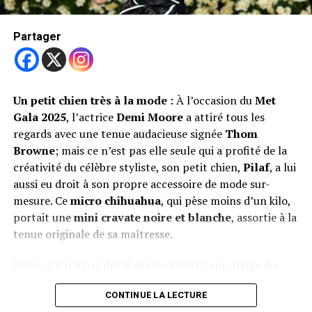
spécialisée dans une
médecine intégrative
, qui mélange
médecine classique et soins naturels.
Partager
Pour l’aider à guérir, Roscoe a reçu des
antibiotiques
puissants
, de la
vitamine C en perfusion
, mais aussi
des
séances d’acupuncture
. Ces traitements
Un petit chien très à la mode :
À l’occasion du
Met
permettent de soutenir son système immunitaire et de
Gala 2025
, l’actrice
Demi Moore
a attiré tous les
l’aider à retrouver la forme.
regards avec une tenue audacieuse signée
Thom
Browne
; mais ce n’est pas elle seule qui a profité de la
Une belle complicité
créativité du célèbre styliste, son petit chien,
Pilaf
, a lui
aussi eu droit à son propre accessoire de mode sur-
Aujourd’hui, Roscoe semble sur la bonne voie. Grâce à
mesure. Ce
micro chihuahua
, qui pèse moins d’un kilo,
l’amour de son maître et aux soins adaptés, il reprend
portait une
mini cravate noire et blanche
, assortie à la
des forces. Cette histoire montre à quel point les chiens
tenue originale de sa maîtresse.
occupent une place importante dans nos vies, même
pour une star comme Hamilton.
Même s’il n’a pas défilé sur le célèbre tapis rouge du
Met, Pilaf s’est bien fait remarquer sur les réseaux
voir également
CONTINUE LA LECTURE
sociaux, apparaissant dans les coulisses aux côtés de