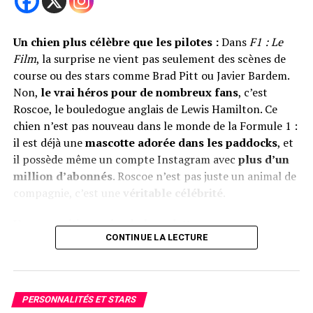
promenait ces jeunes patients dans les couloirs, les
aidant à oublier, ne serait-ce qu’un moment, la douleur
Un chien plus célèbre que les pilotes :
Dans
F1 : Le
ou la solitude.
Film
, la surprise ne vient pas seulement des scènes de
course ou des stars comme Brad Pitt ou Javier Bardem.
Un vide dans le cœur de tous
Non,
le vrai héros pour de nombreux fans
, c’est
La perte de Yuri laisse un
grand vide au sein de la
Roscoe, le bouledogue anglais de Lewis Hamilton. Ce
famille impériale
, mais aussi dans le cœur de
chien n’est pas nouveau dans le monde de la Formule 1 :
Partager
nombreux Japonais qui avaient appris à l’aimer à travers
il est déjà une
mascotte adorée dans les paddocks
, et
les années. Sa douceur, son rôle auprès des enfants et sa
il possède même un compte Instagram avec
plus d’un
présence constante auprès de l’empereur et de sa
million d’abonnés
. Roscoe n’est pas juste un animal de
RELATED TOPICS:
ALLEMAGNE
BOCHUM
BONE CRACKER
famille avaient fait d’elle un
symbole d’affection, de
compagnie, c’est une
véritable célébrité
.
CHATS
CHIENS
CHIROPRACTIE
MASSAGES
MURAT COLAK
OSTÉOPATHIE
SANTÉ ANIMALE
loyauté et de bienveillance
.
Une apparition qui vole la vedette
SUIVANT
CONTINUE LA LECTURE
À travers Yuri, on se rappelle que
les chiens ne sont
Détecter le diabète chez les chiens : symptômes et
Roscoe fait une courte apparition dans le film, mais cela
soins
pas que des animaux
: ce sont
des compagnons de
a suffi à
déclencher l’enthousiasme du public
. Lors du
vie
, des soutiens précieux, et souvent, des héros
À NE PAS MANQUER
générique de fin, alors que la dernière scène de course se
silencieux.
Deadpool & Wolverine : avec Dogpool en vedette
PERSONNALITÉS ET STARS
déroule, les spectateurs attentifs remarquent un nom