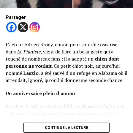
Partager
mortelle
Partager
Son rôle semble aller bien au-delà du simple « animal de
compagnie ». Pilaf est devenu
un véritable compagnon
de scène
et un élément à part entière de l’image
L’acteur Adrien Brody, connu pour son rôle oscarisé
publique de l’actrice. Chaque apparition avec lui est
dans
Le Pianiste
, vient de faire un beau geste qui a
soignée, stylisée et cohérente avec l’univers mode de
touché de nombreux fans : il a adopté un
chien dont
Moore.
personne ne voulait
. Ce petit chiot noir, aujourd’hui
Un style partagé entre humain et chien
nommé
Laszlo
, a été sauvé d’un refuge en Alabama où il
attendait, ignoré, qu’on lui donne une seconde chance.
Ce duo inattendu reflète bien la tendance actuelle où
les chiens sont intégrés aux univers de la mode
. Le
Un anniversaire plein d’amour
choix d’une
tenue coordonnée
entre l’humain et son
Le 14 avril, Adrien Brody a fêté ses
52 ans
de façon peu
chien montre à quel point les animaux sont aujourd’hui
ordinaire : en présentant
Laszlo
au monde entier sur
vus comme des membres de la famille… mais aussi
son compte Instagram. Dans une vidéo pleine de
comme des partenaires d’image.
tendresse, on voit l’acteur allongé sur un canapé,
CONTINUE LA LECTURE