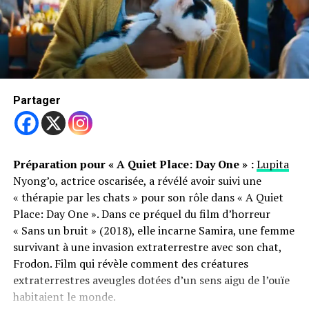
des moments spéciaux, comme un mémorial pour un
Conclusion
chien bien-aimé du quartier, nommé Princesse Pickles.
Mewgenics est un projet ambitieux qui mêle stratégie,
Trending
gestion et amour des chats. Après une longue attente, le
Une peinture de chien de
jeu est presque prêt à voir le jour, promettant une
George Stubbs estimée à
Partager
expérience unique pour les fans de McMillen et les
2,5 millions
amoureux des chats. Rendez-vous sur Steam l’année
prochaine pour explorer cet univers félin passionnant.
Une expérience communautaire
Préparation pour « A Quiet Place: Day One » :
Lupita
Nyong’o, actrice oscarisée, a révélé avoir suivi une
La promenade canine est bien plus qu’une simple
Partager
« thérapie par les chats » pour son rôle dans « A Quiet
balade. Elle renforce le sentiment de communauté et de
Place: Day One ». Dans ce préquel du film d’horreur
convivialité. Taylor Dahlin, participant régulier,
« Sans un bruit » (2018), elle incarne Samira, une femme
apprécie cette occasion unique de rencontrer ses voisins
survivant à une invasion extraterrestre avec son chat,
et de voir les chiens. Paula Chesley, une autre
Frodon. Film qui révèle comment des créatures
participante fidèle, amène son chien Billie Jean dans une
extraterrestres aveugles dotées d’un sens aigu de l’ouïe
poussette pour socialiser avec les gens. Bien que Billie
habitaient le monde.
Jean soit décédé, Chesley continue de participer avec