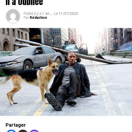
n’a oubliée
Publié il y a
1 an ...
Le
11/07/2025
Par
Rédaction
Trending
Annecy-le-Vieux : Un
« caniparc » ouvert pour les
chiens
Partager
Chaque année, à mesure que notre concours prend de