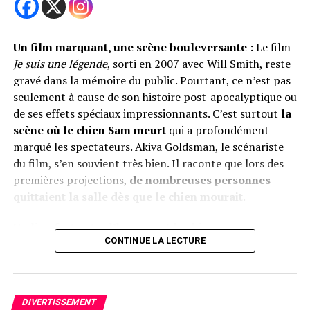
l’ampleur, le message devient un peu plus fort et
contribue davantage à aider les animaux.
Un film marquant, une scène bouleversante :
Le film
En plus de remporter le concours dans l’ensemble, la
Je suis une légende
, sorti en 2007 avec Will Smith, reste
photo de Sarah a également gagné dans la catégorie
gravé dans la mémoire du public. Pourtant, ce n’est pas
Chiens. Le gagnant reçoit un prix en espèces de 500
seulement à cause de son histoire post-apocalyptique ou
livres, un sac pour appareil photo ThinkTank et un
de ses effets spéciaux impressionnants. C’est surtout
la
magnifique trophée sur mesure pour son premier prix.
scène où le chien Sam meurt
qui a profondément
marqué les spectateurs. Akiva Goldsman, le scénariste
En attendant l’annonce des lauréats le 6 juin prochain,
du film, s’en souvient très bien. Il raconte que lors des
les photographies en lice pour la finale vont être
premières projections,
de nombreuses personnes
minutieusement étudiées par un jury composé de
quittaient la salle dès que le chien mourait
.
professionnels du métier et également soumis au vote
du public.
Un lien fort entre l’homme et le chien
CONTINUE LA LECTURE
le
site officiel du concours
.
Dans l’histoire, Will Smith incarne Robert Neville, un
scientifique et dernier survivant d’un virus qui a
les
finalistes de l’édition 2023
transformé la population humaine en monstres.
Son
DIVERTISSEMENT
seul compagnon est son chien, Sam
, un berger