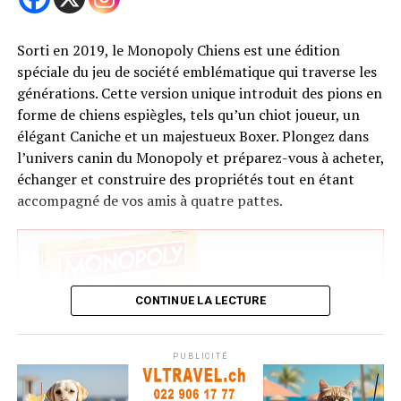
divertissement. L’astrologie n’est pas une science exacte
et chaque individu est unique. Profitez de ces
descriptions comme d’amusantes correspondances
Sorti en 2019, le Monopoly Chiens est une édition
entre votre signe et votre compagnon canin idéal !
spéciale du jeu de société emblématique qui traverse les
générations. Cette version unique introduit des pions en
Voir également
forme de chiens espiègles, tels qu’un chiot joueur, un
élégant Caniche et un majestueux Boxer. Plongez dans
l’univers canin du Monopoly et préparez-vous à acheter,
Partager
échanger et construire des propriétés tout en étant
accompagné de vos amis à quatre pattes.
Pourquoi choisir les bulles pour chiens ?
Les bulles pour chiens ne sont pas seulement
amusantes, elles présentent aussi de nombreux
avantages :
CONTINUE LA LECTURE
Trending
PUBLICITÉ
Parade canine d’Halloween
à NY