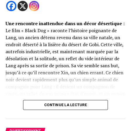
Condamnation pour avoir
donné un coup de pied à un
chien policier
Une rencontre inattendue dans un décor désertique :
Le film « Black Dog » raconte l’histoire poignante de
Une année riche en talents canins
Lang, un ancien détenu revenu dans sa ville natale, un
endroit déserté à la lisière du désert de Gobi. Cette ville,
Selon Toby Rose, fondateur des FIDO Awards, 2025
autrefois industrielle, est maintenant marquée par la
s’annonce comme une année exceptionnelle pour les
désolation et la solitude, un reflet du vide intérieur de
performances canines au cinéma. Avec une grande
Lang après sa sortie de prison. Sa vie semble sans but,
variété de rôles joués par des chiens, les nominations
jusqu’à ce qu’il rencontre Xin, un chien errant. Ce chien
sont plus compétitives que jamais. Parmi les autres
noir devient rapidement plus qu’un simple animal de
nominés, on retrouve un husky rouge dans la comédie
compagnie pour Lang : il devient un compagnon de
d’horreur
Nightbitch
, où le personnage d’Amy Adams
route, un reflet de son propre état d’esprit, et un moyen
commence à adopter des comportements canins.
inattendu de rédemption.
CONTINUE LA LECTURE
Prochaine cérémonie à Londres
Partager
La cérémonie des FIDO Awards se tiendra à Londres le
23 février 2025, où les gagnants seront annoncés. Ces
DIVERTISSEMENT