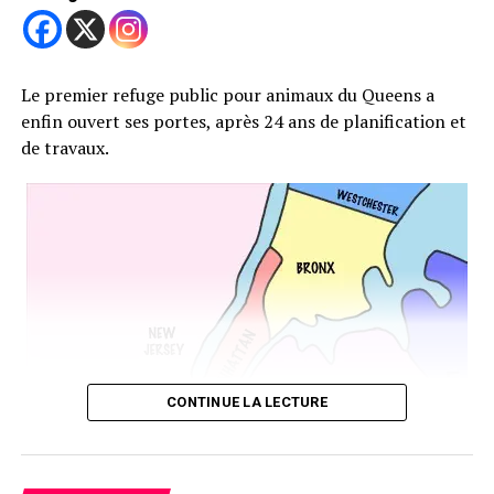
source d’affection et de réconfort pour Lang, qui lutte
pour retrouver un sens à sa vie. Leur relation évolue
lentement, marquée par des moments de tendresse qui
Le premier refuge public pour animaux du Queens a
contrastent avec le ton sombre et mélancolique du film.
enfin ouvert ses portes, après 24 ans de planification et
Cette amitié inattendue aide Lang à se réconcilier avec
de travaux.
son passé, malgré les défis et les dangers qui
l’entourent.
CONTINUE LA LECTURE