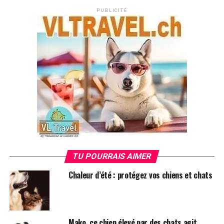
public :
PUBLICITÉ
Attendre à la porte :
Cette règle de courtoisie
basique assure la sécurité et la politesse de votre
chien, explique Goodman.
Ignorer les personnes et les autres chiens :
Il
est crucial que votre chiot apprenne à ne pas se
précipiter vers chaque personne ou chien qu’il
croise.
S’installer partout où vous allez :
Quand vous
vous arrêtez, votre chien devrait aussi le faire,
souligne Goodman.
TU POURRAIS AIMER
Marcher près de vous en laisse lâche :
Votre
chien doit apprendre à rester attentif à vous
Chaleur d’été : protégez vos chiens et chats
malgré les distractions extérieures.
Être à l’aise avec les nouveautés :
Familiariser
votre chien avec différentes images, sons et
Mako, ce chien élevé par des chats agit