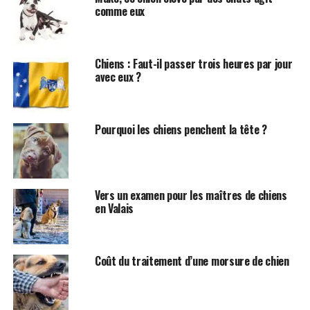
surfaces est essentiel pour son bien-être mental
comme eux
en public.
La méthode d’enseignement
Chiens : Faut-il passer trois heures par jour
avec eux ?
Trending
Annecy-le-Vieux : Un
« caniparc » ouvert pour les
Pourquoi les chiens penchent la tête ?
chiens
Goodman recommande d’enseigner ces compétences à
la maison et dans des environnements peu distrayants
Vers un examen pour les maîtres de chiens
en Valais
avant de passer à des lieux plus fréquentés. Cela permet
à votre chien de maîtriser les bases avant d’être exposé
à des situations plus complexes.
Coût du traitement d’une morsure de chien