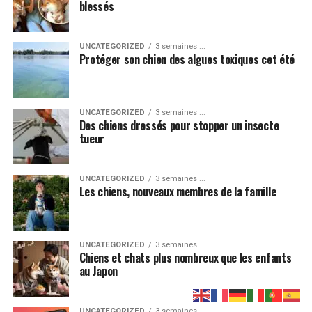
blessés
Cette peinture humoristique fait partie de la série
Chiens jouant au poker
. On y voit un bouledogue aider
un autre chien à tricher. Cette œuvre, à la fois drôle et
UNCATEGORIZED
3 semaines ...
touchante, illustre la loyauté des chiens.
Protéger son chien des algues toxiques cet été
UNCATEGORIZED
3 semaines ...
Des chiens dressés pour stopper un insecte
tueur
UNCATEGORIZED
3 semaines ...
Les chiens, nouveaux membres de la famille
Partager
UNCATEGORIZED
3 semaines ...
Chiens et chats plus nombreux que les enfants
au Japon
3. Tête de chien
UNCATEGORIZED
3 semaines ...