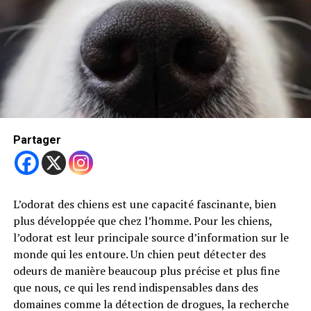
particulièrement apprécié pour sa nature amicale et son
tempérament équilibré. Il est non seulement un
excellent chien de travail, mais il fait aussi un
compagnon idéal pour les familles grâce à sa sociabilité
et son énergie.
Trending
Suite à la vague de froid, un
Partager
refuge pour chiens polonais
place urgemment 120
chiens dans des foyers
Partager
L’odorat des chiens est une capacité fascinante, bien
Un Chien Intelligent et Actif
plus développée que chez l’homme. Pour les chiens,
l’odorat est leur principale source d’information sur le
Le berger islandais est connu pour son caractère
Partager
monde qui les entoure. Un chien peut détecter des
intelligent et actif. Étant un chien de travail, il a été
odeurs de manière beaucoup plus précise et plus fine
élevé pour rester alerte et communicatif. Il est donc
que nous, ce qui les rend indispensables dans des
souvent vocal, aboyant pour avertir de la présence d’un
domaines comme la détection de drogues, la recherche