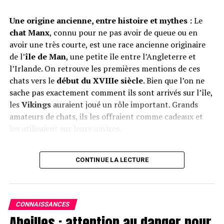
Une origine ancienne, entre histoire et mythes :
Le
Rédaction
chat Manx
, connu pour ne pas avoir de queue ou en
avoir une très courte, est une race ancienne originaire
de l’
île de Man
, une petite île entre l’Angleterre et
l’Irlande. On retrouve les premières mentions de ces
chats vers le
début du XVIIIe siècle
. Bien que l’on ne
sache pas exactement comment ils sont arrivés sur l’île,
les
Vikings
auraient joué un rôle important. Grands
amateurs de chats, ils les offraient comme cadeaux et
les utilisaient sur leurs navires.
Certains pensent que les
chats des forêts
CONTINUE LA LECTURE
norvégiennes
, aimés des Vikings, sont les ancêtres des
Manx. Ces deux races partagent des caractéristiques
étonnantes :
pattes arrière plus longues
,
double
pelage
, goût pour l’eau, et tempérament généralement
CONNAISSANCES
calme.
Abeilles : attention au danger pour