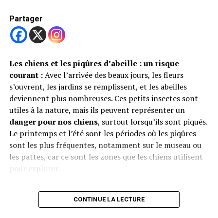
Pendant longtemps, les chats Manx étaient très
appréciés dans les fermes
. Excellents chasseurs, ils
Partager
étaient gardés pour lutter contre les rongeurs. Même en
liberté, des
colonies sauvages
existaient, comme celle
des
écuries du tramway de Douglas
dans les années
1950. Ces chats étaient parfois vus en train d’attaquer
Les chiens et les piqûres d’abeille : un risque
des oiseaux marins comme les goélands, grâce à leurs
courant :
Avec l’arrivée des beaux jours, les fleurs
puissantes pattes arrière qui leur permettent de faire de
s’ouvrent, les jardins se remplissent, et les abeilles
grands sauts.
deviennent plus nombreuses. Ces petits insectes sont
utiles à la nature, mais ils peuvent représenter un
Des croyances étonnantes et une reconnaissance
danger pour nos chiens
, surtout lorsqu’ils sont piqués.
royale
Le printemps et l’été sont les périodes où les piqûres
sont les plus fréquentes, notamment sur le museau ou
Les marins avaient une croyance intéressante : un chat
les pattes, car ce sont les zones que les chiens utilisent
pouvait
provoquer une tempête
à cause de la magie
pour explorer.
cachée dans sa queue. Les chats Manx, sans queue,
étaient donc considérés comme
porte-bonheur en mer
Nina Downing, infirmière vétérinaire pour l’association
! En 1963, un
chat Manx tigré
a même été offert à la
CONTINUE LA LECTURE
PDSA, met en garde contre ce danger courant mais
reine mère lors de sa visite à l’île. Il est devenu le
chat
souvent mal compris par les maîtres. Heureusement, il