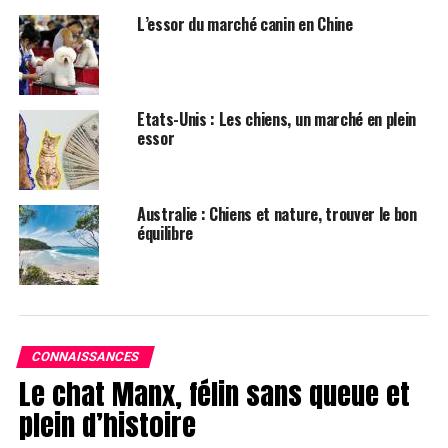
L’essor du marché canin en Chine
Etats-Unis : Les chiens, un marché en plein
essor
Australie : Chiens et nature, trouver le bon
Conseils pratiques
équilibre
Pour aider votre chien à s’adapter aux divers stimuli
extérieurs, Goodman conseille de pratiquer
régulièrement et progressivement dans des
environnements de plus en plus stimulants.
CONNAISSANCES
Un engagement envers le bien-être de votre chien
Le chat Manx, félin sans queue et
plein d’histoire
En investissant du temps et de l’effort pour enseigner à
votre chien ces compétences fondamentales, vous non