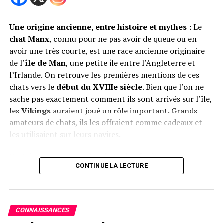
Le législateur de Californie
régule l’utilisation des
Une origine ancienne, entre histoire et mythes :
Le
chiens policiers
chat Manx
, connu pour ne pas avoir de queue ou en
avoir une très courte, est une race ancienne originaire
de l’
île de Man
, une petite île entre l’Angleterre et
l’Irlande. On retrouve les premières mentions de ces
chats vers le
début du XVIIIe siècle
. Bien que l’on ne
sache pas exactement comment ils sont arrivés sur l’île,
les
Vikings
auraient joué un rôle important. Grands
amateurs de chats, ils les offraient comme cadeaux et
les utilisaient sur leurs navires.
En examinant les facteurs génétiques et
environnementaux chez des chiens de toutes origines,
Certains pensent que les
chats des forêts
cette recherche pourrait nous aider à préserver la santé
CONTINUE LA LECTURE
norvégiennes
, aimés des Vikings, sont les ancêtres des
de nos animaux de compagnie et à mieux comprendre le
Manx. Ces deux races partagent des caractéristiques
processus de vieillissement, tant chez les chiens que
étonnantes :
pattes arrière plus longues
,
double
chez les humains.
pelage
, goût pour l’eau, et tempérament généralement
CONNAISSANCES
calme.
voir également