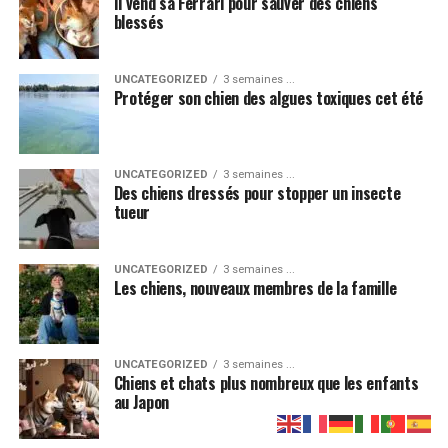
Date : 1903
Il vend sa Ferrari pour sauver des chiens
blessés
Cette peinture humoristique fait partie de la série
Chiens jouant au poker
. On y voit un bouledogue aider
un autre chien à tricher. Cette œuvre, à la fois drôle et
UNCATEGORIZED
3 semaines ...
touchante, illustre la loyauté des chiens.
Protéger son chien des algues toxiques cet été
UNCATEGORIZED
3 semaines ...
Des chiens dressés pour stopper un insecte
tueur
UNCATEGORIZED
3 semaines ...
Les chiens, nouveaux membres de la famille
Partager
UNCATEGORIZED
3 semaines ...
Chiens et chats plus nombreux que les enfants
au Japon