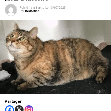
participer.
Publié il y a
1 an ...
Le
13/07/2025
Par
Rédaction
Étant donné que les chiens développent des cancers
similaires à ceux des humains, il est crucial d’identifier
les gènes qui augmentent la susceptibilité. Par exemple,
certains chiens de certaines races sont plus susceptibles
de développer certains types de cancer, offrant ainsi des
opportunités de recherche génétique.
Les propriétaires de chiens participants répondent à un
sondage en ligne et partagent des informations sur le
mode de vie et la santé de leurs animaux de compagnie.
Les chercheurs utilisent ensuite ces informations pour
séquencer le génome des chiens, en se concentrant sur
les gènes liés au vieillissement, aux risques de maladies,
et aux changements de comportement.
Partager
Trending