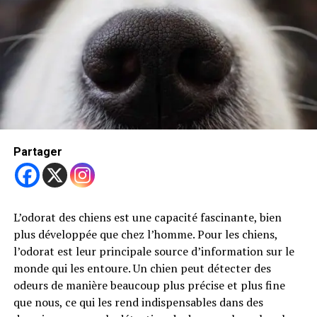
enroulée. Ce chien de taille moyenne est
particulièrement apprécié pour sa nature amicale et son
tempérament équilibré. Il est non seulement un
excellent chien de travail, mais il fait aussi un
compagnon idéal pour les familles grâce à sa sociabilité
et son énergie.
Trending
Brisket, le compagnon canin
Partager
de Glen Powell
Un Chien Intelligent et Actif
L’odorat des chiens est une capacité fascinante, bien
Partager
plus développée que chez l’homme. Pour les chiens,
Le berger islandais est connu pour son caractère
l’odorat est leur principale source d’information sur le
intelligent et actif. Étant un chien de travail, il a été
Partager
monde qui les entoure. Un chien peut détecter des
élevé pour rester alerte et communicatif. Il est donc
odeurs de manière beaucoup plus précise et plus fine
souvent vocal, aboyant pour avertir de la présence d’un
que nous, ce qui les rend indispensables dans des
danger ou pour garder ses proches. Ce trait est lié à ses