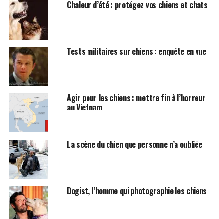
Chaleur d’été : protégez vos chiens et chats
des maladies augmente considérablement. Les chiens
contractent bon nombre des mêmes maladies que nous.
Ils partagent notre environnement et disposent d’un
système de santé sophistiqué comme nous. »
Tests militaires sur chiens : enquête en vue
Trending
Condamnation pour avoir
donné un coup de pied à un
Agir pour les chiens : mettre fin à l’horreur
au Vietnam
chien policier
Toutefois, les chiens vieillissent beaucoup plus
La scène du chien que personne n’a oubliée
rapidement que les humains. Par conséquent, ce que les
chercheurs apprennent sur la manière dont la biologie
et l’environnement des chiens influencent le
vieillissement peut apporter des éclaircissements sur le
Dogist, l’homme qui photographie les chiens
rôle de ces facteurs dans le vieillissement humain.
A ce jour, l’étude a recueilli des données d’enquête