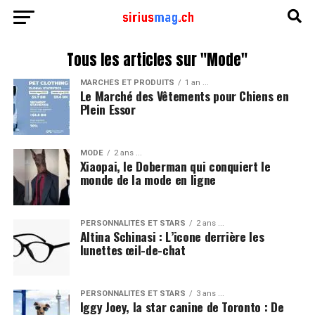
Tous les articles sur "Mode"
MARCHÉS ET PRODUITS
1 an ...
Le Marché des Vêtements pour Chiens en
Plein Essor
MODE
2 ans ...
Xiaopai, le Doberman qui conquiert le
monde de la mode en ligne
PERSONNALITÉS ET STARS
2 ans ...
Altina Schinasi : L’icone derrière les
lunettes œil-de-chat
PERSONNALITÉS ET STARS
3 ans ...
Iggy Joey, la star canine de Toronto : De