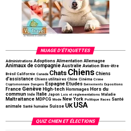
NUAGE D’ÉTIQUETTES
Adoptions
Alimentation
Allemagne
Administrations
Animaux de compagnie
Australie
Aviation
Bien-être
Chiens
Chats
Chiens
Californie
Brésil
Canada
d'assistance
Chiens utilitaires
Chine
Cinéma
Crime
Espagne
Etudes
Cryptomonnaie
Dangers
Evénements
Expositions
Genève
Hors du
France
High-tech
Hommages
commun
Italie
Inde
Japon
Maladie
Lois et réglementations
Maltraitance
New York
MDPCG
Santé
Mode
Politique
Races
USA
UK
animale
Suisse
Santé humaine
QUIZ CHIEN ET ÉLECTIONS