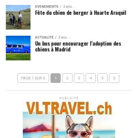
EVÉNEMENTS
2 ans ...
Fête du chien de berger à Huarte Araquil
ACTUALITÉ
2 ans ...
Un bus pour encourager l’adoption des
chiens à Madrid
PAGE 1 SUR 6
1
2
3
4
5
6
PUBLICITÉ