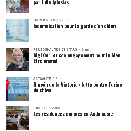
par Julio Iglesias
FAITS DIVERS
2 ans ...
Indemnisation pour la garde d’un chien
PERSONNALITÉS ET STARS
2 ans ...
Gigi Oeri et son engagement pour le bien-
être animal
ACTUALITÉ
2 ans ...
Rincón de la Victoria : lutte contre l’urine
de chien
SOCIÉTÉ
2 ans ...
Les résidences canines en Andalousie