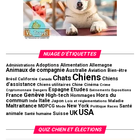
NUAGE D’ÉTIQUETTES
Adoptions
Alimentation
Allemagne
Administrations
Animaux de compagnie
Australie
Aviation
Bien-être
Chiens
Chats
Chiens
Californie
Brésil
Canada
d'assistance
Chiens utilitaires
Chine
Cinéma
Crime
Espagne
Etudes
Cryptomonnaie
Dangers
Evénements
Expositions
Genève
Hors du
France
High-tech
Hommages
commun
Italie
Inde
Japon
Maladie
Lois et réglementations
Maltraitance
New York
MDPCG
Santé
Mode
Politique
Races
USA
UK
animale
Suisse
Santé humaine
QUIZ CHIEN ET ÉLECTIONS